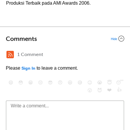
Produksi Terbaik pada AMI Awards 2006.
Comments
Hide
1 Comment
Please
to leave a comment.
Sign In
😄
😳
😁
😒
😎
😠
😆
😅
😉
😭
😇
😴
❤️
👍
😮
😈