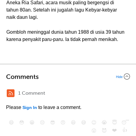
Aneka Ria Safari, acara musik paling bergengsi di
tahun 80an. Setelah ini jugalah lagu Kebyar-kebyar
naik daun lagi.
Gombloh meninggal dunia tahun 1988 di usia 39 tahun
karena penyakit paru-paru. Ia tidak pernah menikah.
Comments
Hide
1 Comment
Please
to leave a comment.
Sign In
😄
😳
😁
😒
😎
😠
😆
😅
😉
😭
😇
😴
❤️
👍
😮
😈