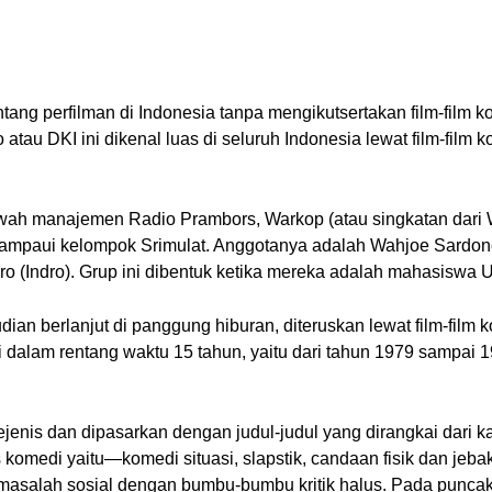
tang perfilman di Indonesia tanpa mengikutsertakan film-film 
 atau DKI ini dikenal luas di seluruh Indonesia lewat film-film
bawah manajemen Radio Prambors, Warkop (atau singkatan dar
lampaui kelompok Srimulat. Anggotanya adalah Wahjoe Sardo
 (Indro). Grup ini dibentuk ketika mereka adalah mahasiswa Un
an berlanjut di panggung hiburan, diteruskan lewat film-film k
 dalam rentang waktu 15 tahun, yaitu dari tahun 1979 sampai 199
enis dan dipasarkan dengan judul-judul yang dirangkai dari k
omedi yaitu—komedi situasi, slapstik, candaan fisik dan jeb
asalah sosial dengan bumbu-bumbu kritik halus. Pada puncak