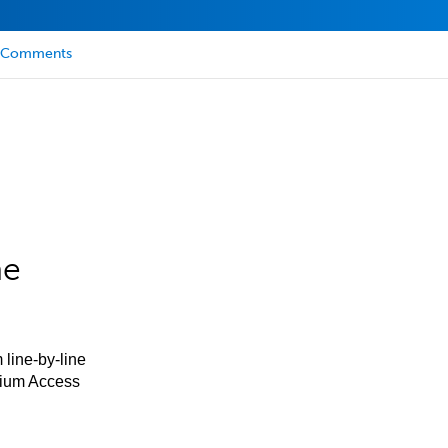
Comments
he
 line-by-line
mium Access