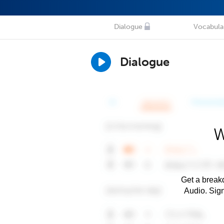
Dialogue
Vocabula
Dialogue
W
Get a breakd
Audio. Sig