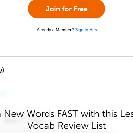
Join for Free
Already a Member?
Sign In Here
w)
 New Words FAST with this Le
Vocab Review List