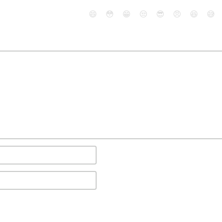
😄
😳
😁
😒
😎
😠
😆
😅