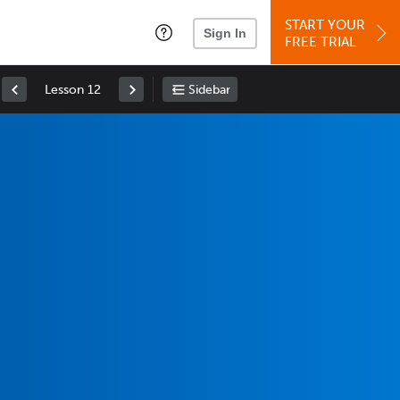
START YOUR
Sign In
FREE TRIAL
Lesson 12
Sidebar