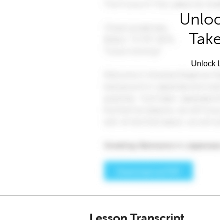
Unloc
Take
Unlock L
Lesson Transcript