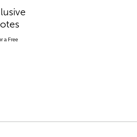
lusive
Notes
or a Free