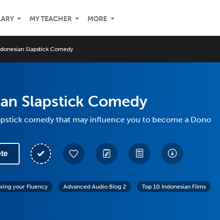
LARY
MY TEACHER
MORE
ndonesian Slapstick Comedy
ian Slapstick Comedy
lapstick comedy that may influence you to become a Dono
te
exing your Fluency
Advanced Audio Blog 2
Top 10 Indonesian Films