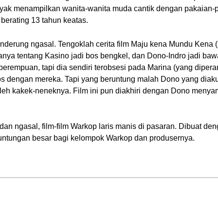
nyak menampilkan wanita-wanita muda cantik dengan pakaian-p
erating 13 tahun keatas.
cenderung ngasal. Tengoklah cerita film Maju kena Mundu Kena 
itanya tentang Kasino jadi bos bengkel, dan Dono-Indro jadi b
rempuan, tapi dia sendiri terobsesi pada Marina (yang dipera
os dengan mereka. Tapi yang beruntung malah Dono yang diaku
leh kakek-neneknya. Film ini pun diakhiri dengan Dono menya
dan ngasal, film-film Warkop laris manis di pasaran. Dibuat de
euntungan besar bagi kelompok Warkop dan produsernya.