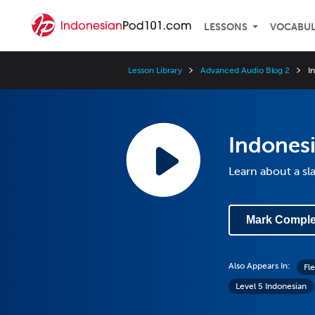
LESSONS
VOCABU
Lesson Library
Advanced Audio Blog 2
I
Indones
Learn about a s
Mark Comple
Also Appears In:
Fl
Level 5 Indonesian