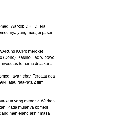
komedi Warkop DKI. Di era
 komedinya yang merajai pasar
i WARung KOPi) meroket
no (Dono), Kasino Hadiwibowo
iversitas ternama di Jakarta.
omedi layar lebar. Tercatat ada
4, atau rata-rata 2 film
ata-kata yang menarik. Warkop
akan. Pada mulanya komedi
 and menjelang akhir masa