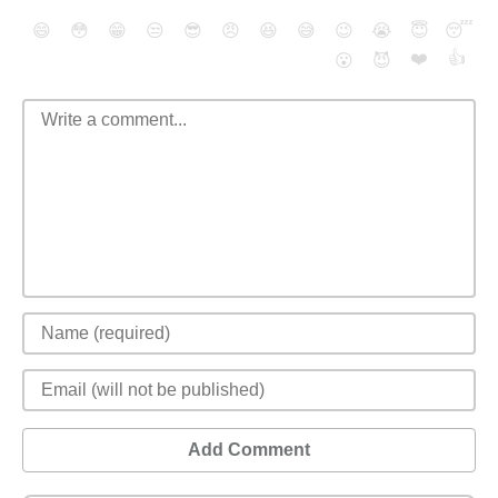
😄
😳
😁
😒
😎
😠
😆
😅
😉
😭
😇
😴
❤️
👍
😮
😈
Add Comment